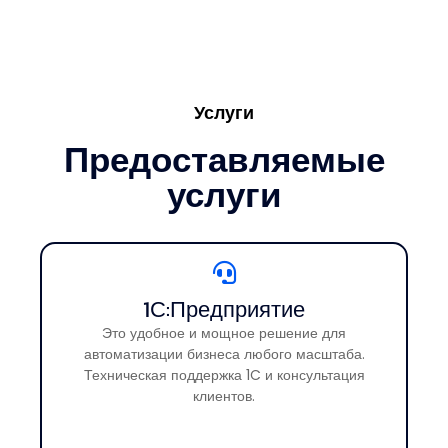
Услуги
Предоставляемые
услуги
1С:Предприятие
Это удобное и мощное решение для
1С:Предприятие
автоматизации бизнеса любого масштаба.
Создайте основу для успешного развития вашей
Техническая поддержка 1C и консультация
компании с помощью программ 1С.
клиентов.