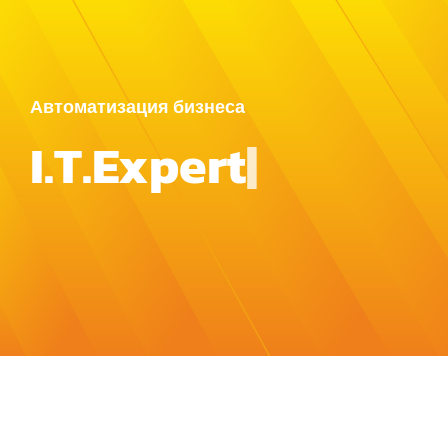
Автоматизация бизнеса
I
.
T
.
E
x
p
e
r
t
|