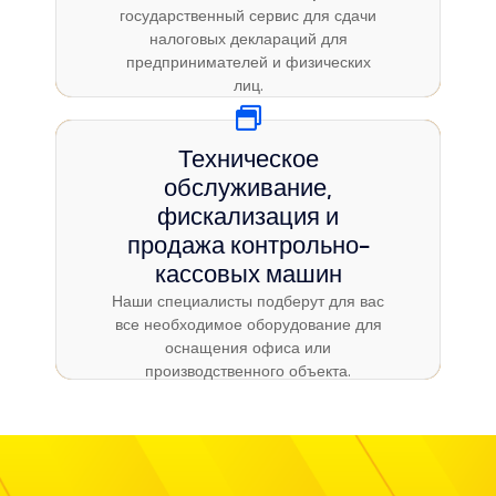
государственный сервис для сдачи
государственный сервис для сдачи
налоговых деклараций для
налоговых деклараций для
предпринимателей и физических
предпринимателей и физических
лиц.
лиц.
Техническое
Техническое
обслуживание,
обслуживание,
фискализация и продажа
фискализация и
контрольно-кассовых
продажа контрольно-
машин
кассовых машин
Наши специалисты подберут для вас
Наши специалисты подберут для вас
все необходимое оборудование для
все необходимое оборудование для
оснащения офиса или
оснащения офиса или
производственного объекта.
производственного объекта.