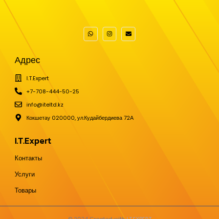
Адрес
I.T.Expert
+7-708-444-50-25
info@iteltd.kz
Кокшетау 020000, ул.Кудайбердиева 72А
I.T.Expert
Контакты
Услуги
Товары
© 2024 Created with
I.T.EXPERT