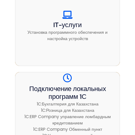
IT-услуги
IT-Услуги
Установка программного обеспечения и
Установка программного обеспечения и
настройка устройств
настройка устройств
Подключение локальных
Подключение локальных
программ 1С
программ 1С
1С:Бухгалтерия для Казахстана
1С:Бухгалтерия для Казахстана
1С:Розница для Казахстана
1С:Розница для Казахстана
1C:ERP Company управление ломбардным
1C:ERP Company управление ломбардным
кредитованием
кредитованием
1C:ERP Company Обменный пункт
1C:ERP Company Обменный пункт
1C:Управление торговлей