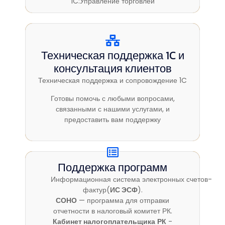
1C:Управление торговлей
Техническая поддержка 1C и
Техническая поддержка 1C и
консультация клиентов
консультация клиентов
Техническая поддержка и сопровождение 1C
Техническая поддержка и сопровождение 1C
Готовы помочь с любыми вопросами,
Готовы помочь с любыми вопросами,
связанными с нашими услугами, и
связанными с нашими услугами, и
предоставить вам поддержку
предоставить вам поддержку
Поддержка программ
Поддержка программ
Информационная система электронных счетов-
Информационная система электронных счетов-
фактур(
фактур(
ИС ЭСФ
ИС ЭСФ
).
).
СОНО
СОНО
— программа для отправки
— программа для отправки
отчетности в налоговый комитет РК.
отчетности в налоговый комитет РК.
Кабинет налогоплательщика
Кабинет налогоплательщика
РК
РК
-
-